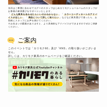
当日はご希望に合わせてカグーのスタッフはじめカリモクショールームのスタッフが
お客様の
家具選びをサポート
いたします。
「
どんな家具を合わせたらいいのかわからない
」「
カラーコーディネートのアドバ
イスがほしい
」「
商品について詳しく知りたい
」などなど家具選びで迷ったら、お
気軽にスタッフにお声を掛けてください。
※
お住まいの図面
がありますと、より具体的なアドバイスができますのでぜひご持参
ください。
ご案内
このイベントでは「
カリモク60
」及び「
KNS
」の取り扱いがございま
せん。
詳しくは、カリモク家具のホームページをご確認ください。