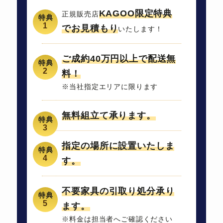
KAGOO限定特典
正規販売店
でお見積もり
いたします！
ご成約40万円以上で配送無
料！
※当社指定エリアに限ります
無料組立て承ります。
指定の場所に設置いたしま
す。
不要家具の引取り処分承り
ます。
※料金は担当者へご確認ください