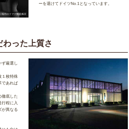
ーを退けてドイツNo.1となっています。
だわった上質さ
かず厳選し
枚１枚特殊
革であれば
め徹底した
造行程に入
ズが異なる