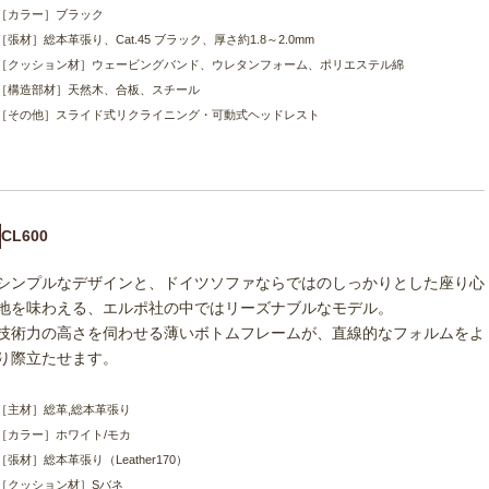
［カラー］ブラック
［張材］総本革張り、Cat.45 ブラック、厚さ約1.8～2.0mm
［クッション材］ウェービングバンド、ウレタンフォーム、ポリエステル綿
［構造部材］天然木、合板、スチール
［その他］スライド式リクライニング・可動式ヘッドレスト
CL600
シンプルなデザインと、ドイツソファならではのしっかりとした座り心
地を味わえる、エルポ社の中ではリーズナブルなモデル。
技術力の高さを伺わせる薄いボトムフレームが、直線的なフォルムをよ
り際立たせます。
［主材］総革,総本革張り
［カラー］ホワイト/モカ
［張材］総本革張り（Leather170）
［クッション材］Sバネ