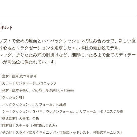
ポルト
ソフトで低めの座面とハイバッククッションの組み合わせで、新しい座
り心地とリラクゼーションを追求したエルポ社の最新鋭モデル。
レッグ、折りたたみ式の肘掛けなど、細部にいたるまで全てのディテー
ルが高品位に保たれています。
［主材］総革,総本革張り
［カラー］サンドベージュ/コニャック
［張材］総本革張り、Cat.42、厚さ約1.0～1.2mm
［クッション材］
バッククッション：ポリフォーム、化繊綿
シートクッション：Ｓバネ、ウレタンフォーム、ポリフォーム、ポリエステル綿
［構造部材］天然木、合板
［脚材質］スチール（M8*35ねじ込み）
［その他］スライド式リクライニング・可動式ヘッドレスト、可動式アームレスト