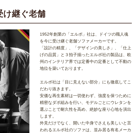
受け継ぐ老舗
1952年創業の「エルポ」社は、ドイツの職人魂
を今に受け継ぐ老舗ソファメーカーです。
「設計の精度」、「デザインの美しさ」、「仕上
げの品質」と３拍子揃ったエルポ社の製品は、欧
州のインテリア界では定番中の定番として不動の
地位を築いております。
エルポ社は「目に見えない部分」にも徹底してこ
だわり抜きます。
安価な再生素材は一切使わず、強度を保つために
精密なダボ組みを行い、モデルごとにウレタンを
選ぶことで耐久性を高め、絶妙な座り心地を演出
します。
外見だけでなく、開いた中身でさえも美しいと言
われるエルポ社のソファは、並み居る有名メーカ