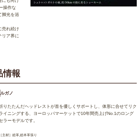
発にも向け
バー操作な
て脚光を浴
に売れ続け
テリア界に
。
品情報
ルガノ
折りたたんだヘッドレストが首を優しくサポートし、体形に合せてリク
ライニングする、ヨーロッパマーケットで10年間売上げNo.1のロング
セラーモデルです。
［主材］総革,総本革張り