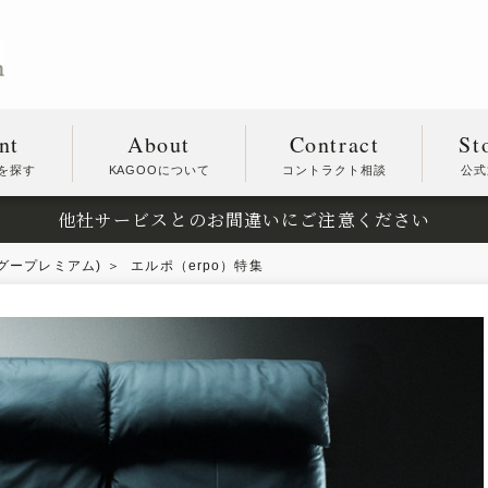
nt
About
Contract
St
を探す
KAGOOについて
コントラクト相談
公式
他社サービスとのお間違いにご注意ください
カグープレミアム)
エルポ（erpo）特集