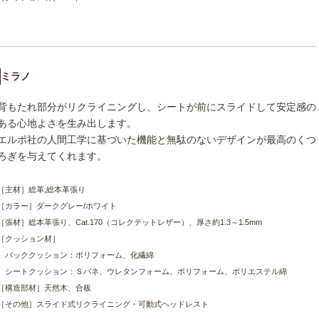
ミラノ
背もたれ部分がリクライニングし、シートが前にスライドして安定感の
ある心地よさを生み出します。
エルポ社の人間工学に基づいた機能と無駄のないデザインが最高のくつ
ろぎを与えてくれます。
［主材］総革,総本革張り
［カラー］ダークグレー/ホワイト
［張材］総本革張り、Cat.170（コレクテットレザー）、厚さ約1.3～1.5mm
［クッション材］
バッククッション：ポリフォーム、化繊綿
シートクッション：Ｓバネ、ウレタンフォーム、ポリフォーム、ポリエステル綿
［構造部材］天然木、合板
［その他］スライド式リクライニング・可動式ヘッドレスト