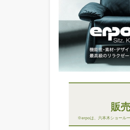
販
※erpoは、六本木ショー