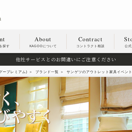
nt
About
Contract
St
を探す
KAGOOについて
コントラクト相談
公式
他社サービスとのお間違いにご注意ください
カグープレミアム)
ブランド一覧
サンゲツのアウトレット家具イベン