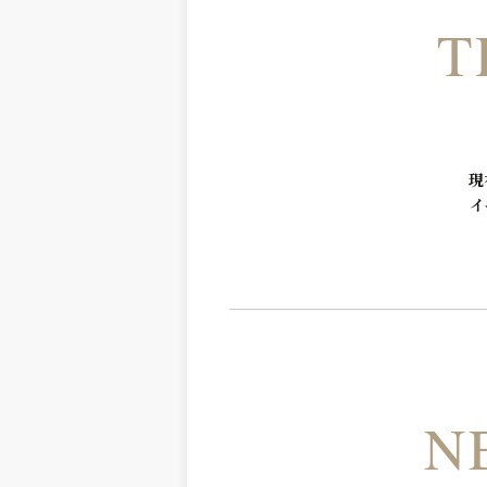
T
現
イ
N