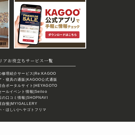
リアお役立ちサービス一覧
修理紹介サービス|Re:KAGOO
・寝具の通販|KAGOO公式通販
合ポータルサイト|HEYAGOTO
ールイベント情報|Seiloo
の口コミ情報|SHOPNAVI
慢|MY!GALLERY
い・ほしい|ヘヤゴトフリマ