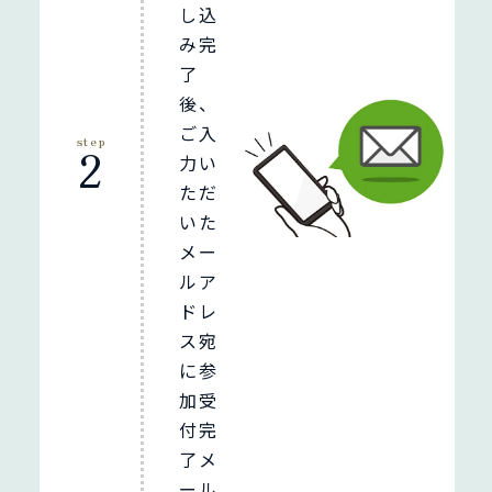
し込
み完
了
後、
ご入
step
2
力い
ただ
いた
メー
ルア
ドレ
ス宛
に参
加受
付完
了メ
ール