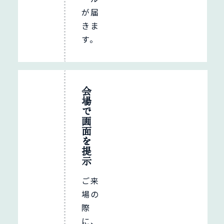
が届
きま
す。
会
場
で
画
面
を
提
示
ご来
場の
際
に、