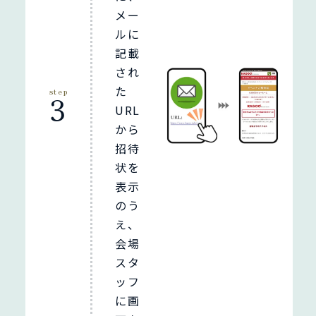
メー
ルに
記載
され
た
step
3
URL
から
招待
状を
表示
のう
え、
会場
スタ
ッフ
に画