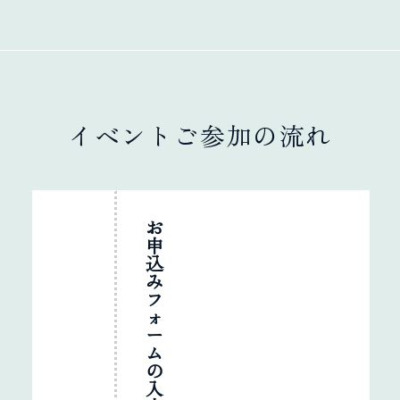
イベントご参加の流れ
お
申
込
み
フ
ォ
ー
ム
の
入