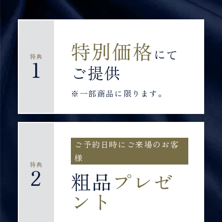
特別価格
にて
特典
1
ご提供
※一部商品に限ります。
ご予約日時にご来場のお客
様
特典
2
粗品
プレゼ
ント