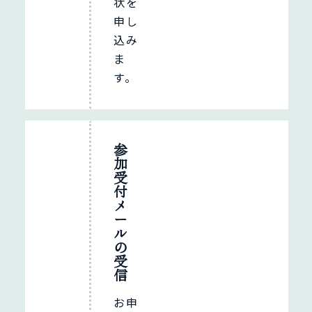
状を
申し
込み
ま
す。
参
加
受
付
メ
ー
ル
の
受
信
お申