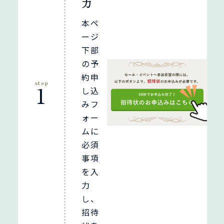
力
本ペ
ージ
下部
の予
約申
step
1
し込
みフ
ォー
ムに
必須
事項
を入
力
し、
招待