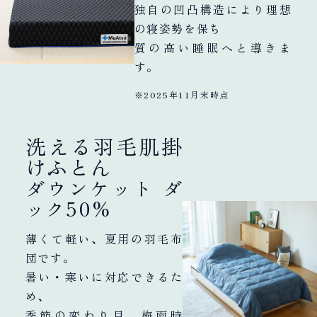
独自の凹凸構造により理想
の寝姿勢を保ち
質の高い睡眠へと導きま
す。
※2025年11月末時点
洗える羽毛肌掛
けふとん
ダウンケット ダ
ック50%
薄くて軽い、夏用の羽毛布
団です。
暑い・寒いに対応できるた
め、
季節の変わり目、梅雨時