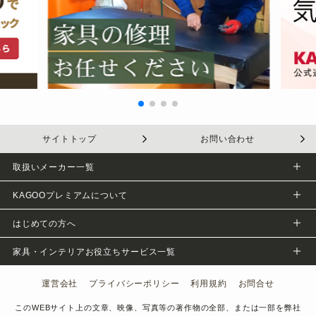
サイトトップ
お問い合わせ
取扱いメーカー一覧
KAGOOプレミアムについて
会社概要
はじめての方へ
プライバシーポリシー
KAGOOについて
家具・インテリアお役立ちサービス一覧
採用情報
KAGOOのサービス
家具・住まいの修理紹介サービス|Re:KAGOO
運営会社
プライバシーポリシー
利用規約
お問合せ
ブランド一覧
家具の展示会・イベントのメリット
家具インテリア・寝具の通販|KAGOO公式通販
このWEBサイト上の文章、映像、写真等の著作物の全部、または一部を弊社