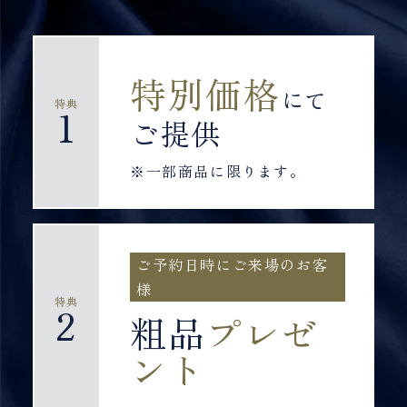
特別価格
にて
特典
1
ご提供
※一部商品に限ります。
ご予約日時にご来場のお客
様
特典
2
粗品
プレゼ
ント