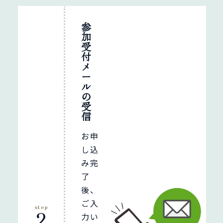
参
加
受
付
メ
ー
ル
の
受
信
お申
し込
み完
了
後、
ご入
step
2
力い