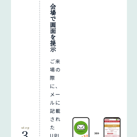
会
場
で
画
面
を
提
示
ご来
場の
際
に、
メー
ルに
記載
され
た
step
3
URL