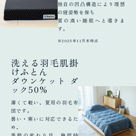
独自の凹凸構造により理想
の寝姿勢を保ち
質の高い睡眠へと導きま
す。
※2025年11月末時点
洗える羽毛肌掛
けふとん
ダウンケット ダ
ック50%
薄くて軽い、夏用の羽毛布
団です。
暑い・寒いに対応できるた
め、
季節の変わり目、梅雨時