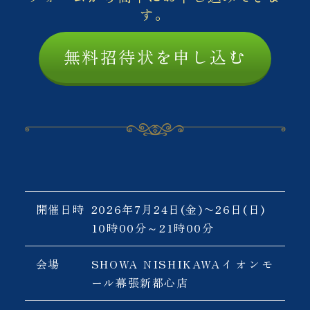
す。
無料招待状を申し込む
開催概要（抜粋）
開催日時
2026年7月24日(金)〜26日(日)
10時00分～21時00分
会場
SHOWA NISHIKAWAイオンモ
ール幕張新都心店