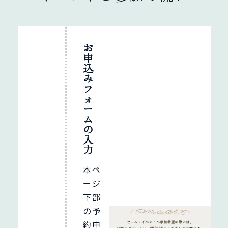
お
申
込
み
フ
ォ
ー
ム
の
入
力
本ペ
ージ
下部
の予
約申