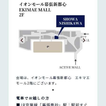
エキマエ
会場は、イオンモール幕張新都心 エキマエ
会場は
モール2階にございます。
モール
電車でお越しの方
■JR京葉線「幕張豊砂」駅：駅前すぐ