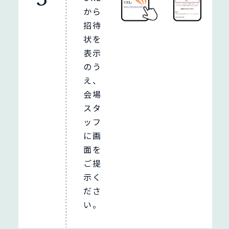
から
招待
状を
表示
のう
え、
会場
スタ
ッフ
に画
面を
ご提
示く
ださ
い。