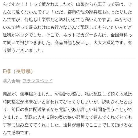
らですか！！！って驚かれましたが、山梨から八王子って実は、そ
んなに遠くないんですよ！ただ、都内の他の家具屋も回ったりした
んですが、何処も山梨県だと送料がとても高いんですよ。車が小さ
いんで持って帰るわけにも行かないんで配送してもらいたいんだど
送料がネックでした。そこで、ネットでカグーさんは、全国無料っ
て聞いて飛びつきました。商品自他も安いし、大大大満足です。有
り難うございました。
F様（長野県）
購入会場:
フランスベッド
商品が、無事届きました。お会計の際に、私の配送して頂く地域は
時間指定が出来ないと言われてびっくりしまいが、説明されたとお
り、前日の夜に配送業者から電話があり詳しい時間を伺うことがで
きました。配送の人も２階の奥の狭い部屋まで運んでくれてとても
丁寧に組み立ててくれました。送料が無料でここまでして頂けるな
んて感動です。