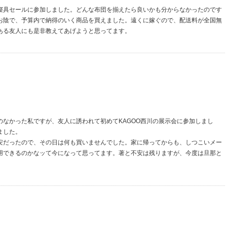
寝具セールに参加しました。どんな布団を揃えたら良いかも分からなかったのです
お陰で、予算内で納得のいく商品を買えました。遠くに嫁ぐので、配送料が全国無
ある友人にも是非教えてあげようと思ってます。
なかった私ですが、友人に誘われて初めてKAGOO西川の展示会に参加しまし
ました。
安だったので、その日は何も買いませんでした。家に帰ってからも、しつこいメー
用できるのかなッて今になって思ってます。著と不安は残りますが、今度は旦那と