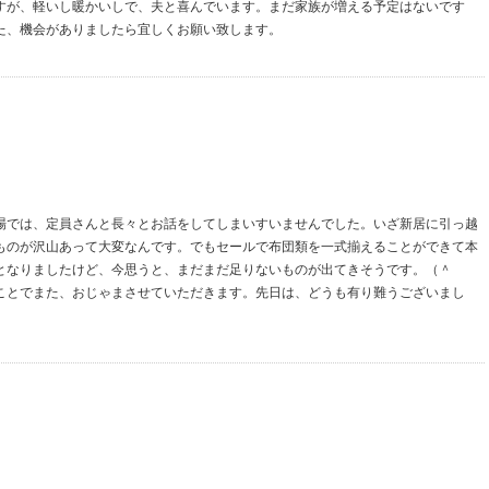
すが、軽いし暖かいしで、夫と喜んでいます。まだ家族が増える予定はないです
た、機会がありましたら宜しくお願い致します。
場では、定員さんと長々とお話をしてしまいすいませんでした。いざ新居に引っ越
ものが沢山あって大変なんです。でもセールで布団類を一式揃えることができて本
となりましたけど、今思うと、まだまだ足りないものが出てきそうです。（＾
ことでまた、おじゃまさせていただきます。先日は、どうも有り難うございまし