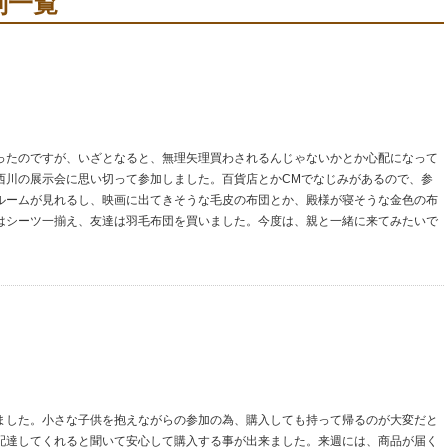
判一覧
ったのですが、いざとなると、無理矢理買わされるんじゃないかとか心配になって
西川の展示会に思い切って参加しました。百貨店とかCMでなじみがあるので、参
ルームが見れるし、映画に出てきそうな毛皮の布団とか、殿様が寝そうな金色の布
はシーツ一揃え、友達は羽毛布団を買いました。今度は、親と一緒に来てみたいで
ました。小さな子供を抱えながらの参加の為、購入しても持って帰るのが大変だと
配達してくれると聞いて安心して購入する事が出来ました。来週には、商品が届く