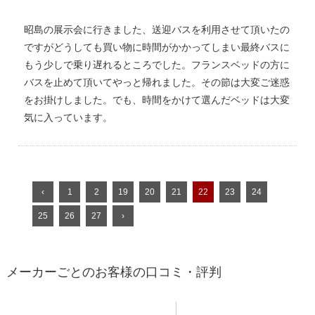
昭島の展示会に行きました、送迎バスを利用させて頂いたの
ですがどうしても買い物に時間がかかってしまい最終バスに
もう少しで乗り遅れるところでした。フランスベッドの方に
バスを止めて頂いてやっと帰れました。その節は大変ご迷惑
をお掛けしました。でも、時間をかけて選んだベッドは大変
気に入っています。
‹
1
2
19
20
21
22
23
24
25
26
27
›
メーカーごとのお客様の口コミ・評判