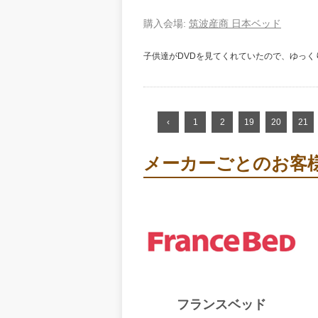
購入会場:
筑波産商
日本ベッド
子供達がDVDを見てくれていたので、ゆっく
‹
1
2
19
20
21
メーカーごとのお客
フランスベッド