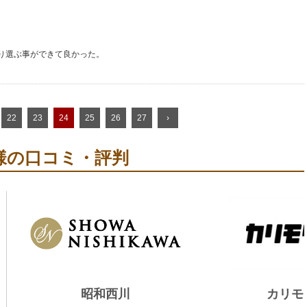
り選ぶ事ができて良かった。
22
23
24
25
26
27
›
様の口コミ・評判
昭和西川
カリモ