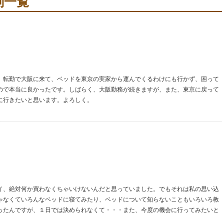
判一覧
。転勤で大阪に来て、ベッドを東京の実家から運んでくるわけにも行かず、困って
ので本当に良かったです。しばらく、大阪勤務が続きますが、また、東京に戻って
に行きたいと思います。よろしく。
イ、絶対何か買わなくちゃいけないんだと思っていました。でもそれは私の思い込
ゃなくていろんなベッドに寝てみたり、ベッドについて知らないこともいろいろ教
ったんですが、１日では決められなくて・・・また、今度の機会に行ってみたいと