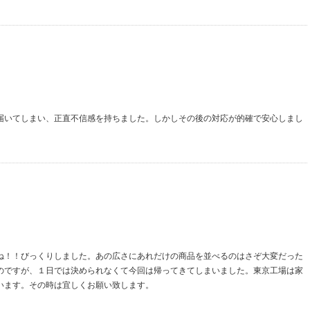
届いてしまい、正直不信感を持ちました。しかしその後の対応が的確で安心しまし
ね！！びっくりしました。あの広さにあれだけの商品を並べるのはさぞ大変だった
のですが、１日では決められなくて今回は帰ってきてしまいました。東京工場は家
います。その時は宜しくお願い致します。